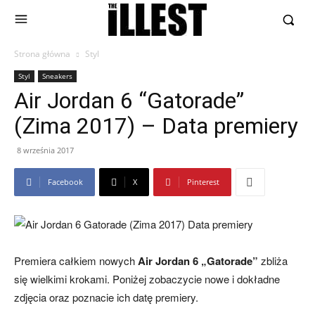
Strona główna
Styl
Styl
Sneakers
Air Jordan 6 “Gatorade”
(Zima 2017) – Data premiery
8 września 2017
Facebook
X
Pinterest
Premiera całkiem nowych
Air Jordan 6 „Gatorade”
zbliża
się wielkimi krokami. Poniżej zobaczycie nowe i dokładne
zdjęcia oraz poznacie ich datę premiery.