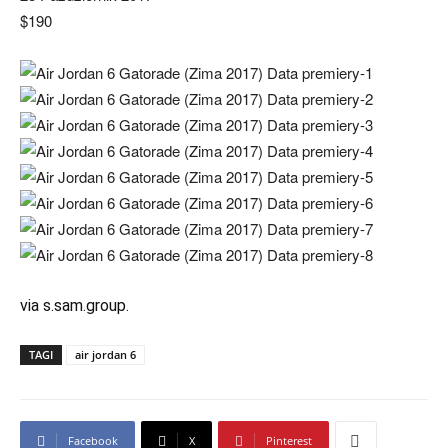
$190
via s.sam.group.
TAGI
air jordan 6
Facebook
X
Pinterest