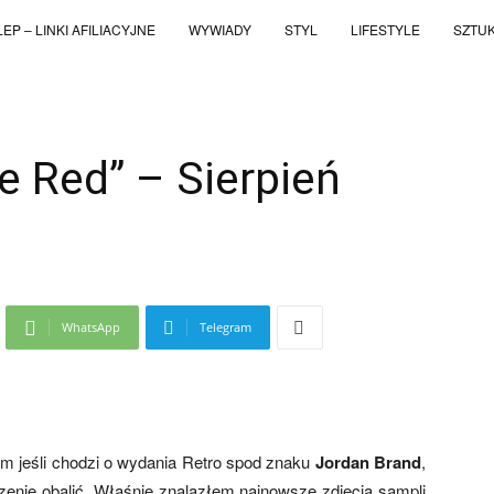
EP – LINKI AFILIACYJNE
WYWIADY
STYL
LIFESTYLE
SZTU
re Red” – Sierpień
WhatsApp
Telegram
m jeśli chodzi o wydania Retro spod znaku
Jordan Brand
,
rdzenie obalić. Właśnie znalazłem najnowsze zdjęcia sampli