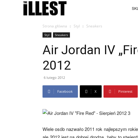
SKL
Strona główna
Styl
Sneakers
Styl
Sneakers
Air Jordan IV „Fi
2012
6 lutego 2012
Facebook
X
Pinterest
Wiele osób nazwało 2011 rok najlepszym rokie
ale 2012 jest na dobrej drodze, żeby to stwie