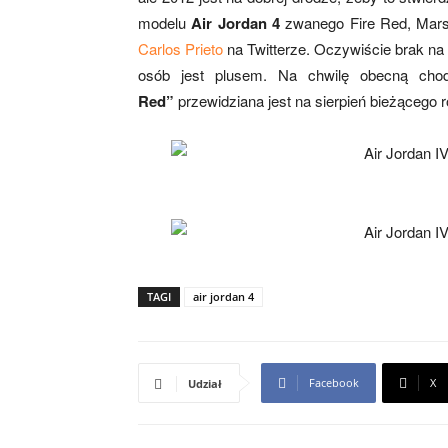
modelu
Air Jordan 4
zwanego Fire Red, Mars,
Carlos Prieto
na Twitterze. Oczywiście brak na n
osób jest plusem. Na chwilę obecną cho
Red”
przewidziana jest na sierpień bieżącego r
TAGI
air jordan 4
Facebook
X
Udział