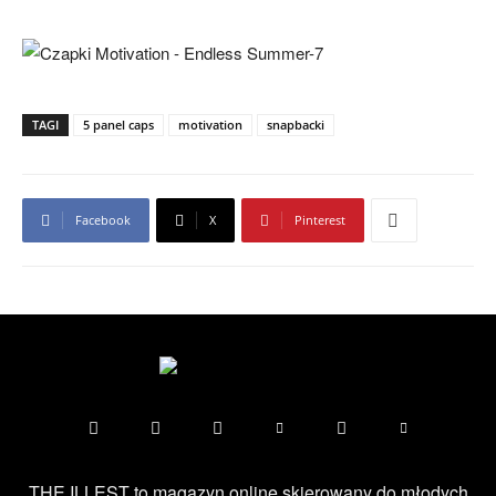
TAGI
5 panel caps
motivation
snapbacki
Facebook
X
Pinterest
THE ILLEST to magazyn online skierowany do młodych