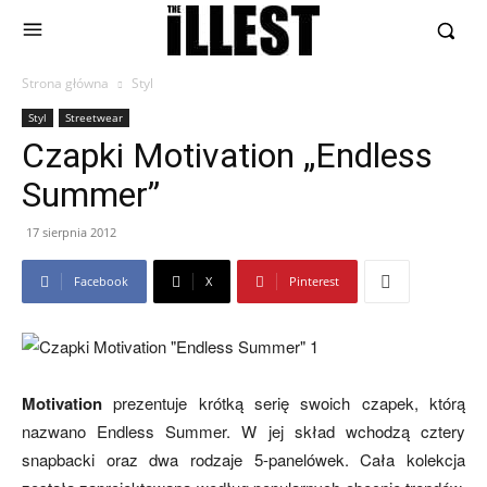
Strona główna
Styl
Styl
Streetwear
Czapki Motivation „Endless
Summer”
17 sierpnia 2012
Facebook
X
Pinterest
Motivation
prezentuje krótką serię swoich czapek, którą
nazwano Endless Summer. W jej skład wchodzą cztery
snapbacki oraz dwa rodzaje 5-panelówek. Cała kolekcja