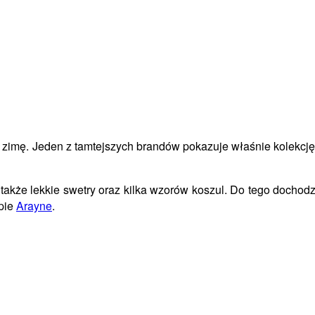
a zimę. Jeden z tamtejszych brandów pokazuje właśnie kolekcję
akże lekkie swetry oraz kilka wzorów koszul. Do tego dochodz
epie
Arayne
.