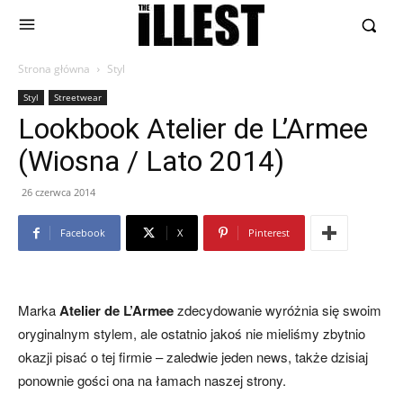
Strona główna
Styl
Styl
Streetwear
Lookbook Atelier de L’Armee
(Wiosna / Lato 2014)
26 czerwca 2014
Facebook
X
Pinterest
Marka
Atelier de L’Armee
zdecydowanie wyróżnia się swoim
oryginalnym stylem, ale ostatnio jakoś nie mieliśmy zbytnio
okazji pisać o tej firmie – zaledwie jeden news, także dzisiaj
ponownie gości ona na łamach naszej strony.