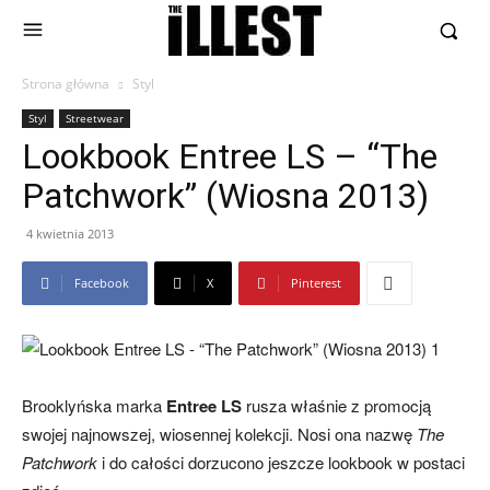
Strona główna
Styl
Styl
Streetwear
Lookbook Entree LS – “The
Patchwork” (Wiosna 2013)
4 kwietnia 2013
Facebook
X
Pinterest
Brooklyńska marka
Entree LS
rusza właśnie z promocją
swojej najnowszej, wiosennej kolekcji. Nosi ona nazwę
The
Patchwork
i do całości dorzucono jeszcze lookbook w postaci