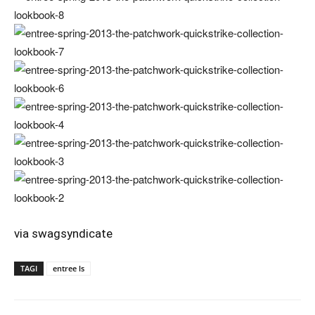
via
swagsyndicate
TAGI
entree ls