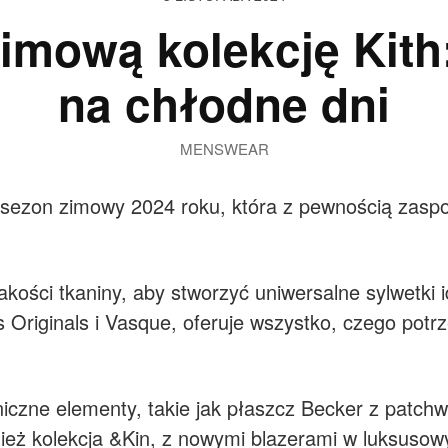
zimową kolekcję Kith
na chłodne dni
MENSWEAR
sezon zimowy 2024 roku, która z pewnością zasp
jakości tkaniny, aby stworzyć uniwersalne sylwetki 
s Originals i Vasque, oferuje wszystko, czego pot
iczne elementy, takie jak płaszcz Becker z patchw
ież kolekcja &Kin, z nowymi blazerami w luksusowy