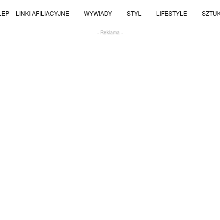
EP – LINKI AFILIACYJNE
WYWIADY
STYL
LIFESTYLE
SZTU
- Reklama -