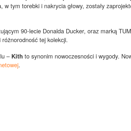
a, w tym torebki i nakrycia głowy, zostały zaproje
tującym 90-lecie Donalda Ducker, oraz marką TU
 różnorodność tej kolekcji.
ylu –
Kith
to synonim nowoczesności i wygody. Now
rnetowej
.