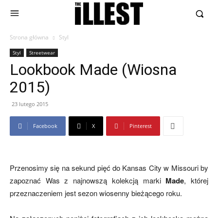
Strona główna
Styl
Styl
Streetwear
Lookbook Made (Wiosna
2015)
23 lutego 2015
Facebook
X
Pinterest
Przenosimy się na sekund pięć do Kansas City w Missouri by
zapoznać Was z najnowszą kolekcją marki
Made
, której
przeznaczeniem jest sezon wiosenny bieżącego roku.