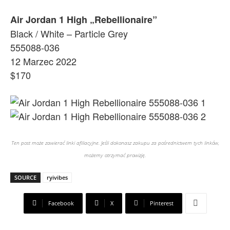
Air Jordan 1 High „Rebellionaire”
Black / White – Particle Grey
555088-036
12 Marzec 2022
$170
Ten post może zawierać linki afiliacyjne. Jeśli dokonasz zakupu za pośrednictwem tych linków,
możemy otrzymać prowizję.
SOURCE
ryivibes
Facebook
X
Pinterest