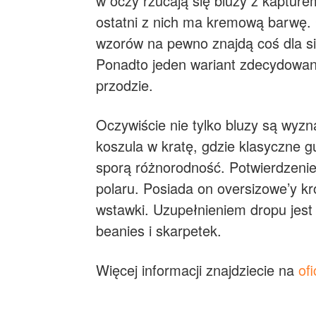
w oczy rzucają się bluzy z kapture
ostatni z nich ma kremową barwę. C
wzorów na pewno znajdą coś dla sie
Ponadto jeden wariant zdecydowani
przodzie.
Oczywiście nie tylko bluzy są wyzna
koszula w kratę, gdzie klasyczne 
sporą różnorodność. Potwierdzeni
polaru. Posiada on oversizowe’y kr
wstawki. Uzupełnieniem dropu jest 
beanies i skarpetek.
Więcej informacji znajdziecie na
ofi