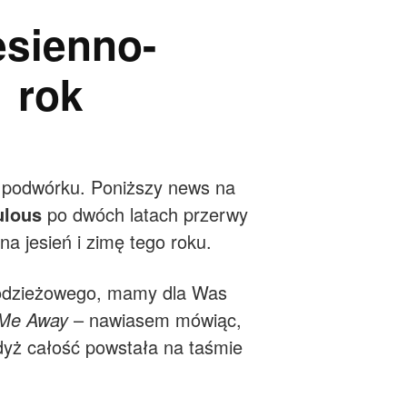
sienno-
 rok
 podwórku. Poniższy news na
ulous
po dwóch latach przerwy
a jesień i zimę tego roku.
 odzieżowego, mamy dla Was
 Me Away
– nawiasem mówiąc,
gdyż całość powstała na taśmie