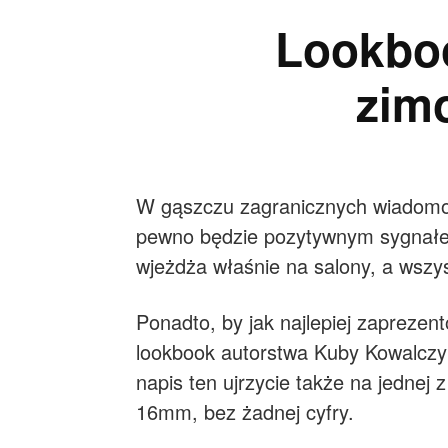
Lookbo
zim
W gąszczu zagranicznych wiadomoś
pewno będzie pozytywnym sygnałem
wjeżdża właśnie na salony, a wszys
Ponadto, by jak najlepiej zaprez
lookbook autorstwa Kuby Kowalczyk
napis ten ujrzycie także na jednej
16mm, bez żadnej cyfry.