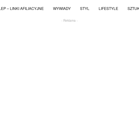
EP – LINKI AFILIACYJNE
WYWIADY
STYL
LIFESTYLE
SZTU
- Reklama -