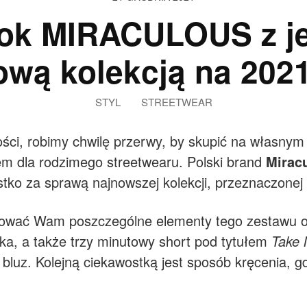
ok MIRACULOUS z je
ową kolekcją na 2021
STYL
STREETWEAR
ci, robimy chwilę przerwy, by skupić na własnym
 dla rodzimego streetwearu. Polski brand
Mirac
tko za sprawą najnowszej kolekcji, przeznaczonej n
entować Wam poszczególne elementy tego zestawu
a, a także trzy minutowy short pod tytułem
Take
 z bluz. Kolejną ciekawostką jest sposób kręcenia, 