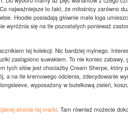
m. Do wyboru mamy aż pięć wariantów z czego czte
o najważniejsze to fakt, że miłośnicy zarówno duż
bie. Hoodie posiadają głównie małe loga umieszczo
e wyróżnia się na tle pozostałych ponieważ zasto
cznikiem tej kolekcji. Nic bardziej mylnego. Inter
guziki zastąpiono suwakiem. To nie koniec zabawy,
em tych słów jest chociażby Cream Sherpe, który 
ój, a na tle kremowego odcienia, zdecydowanie wyró
longsleeve, wyposażony w butelkową zieleń, koszul
cjalnej stronie tej marki
. Tam również możecie dok