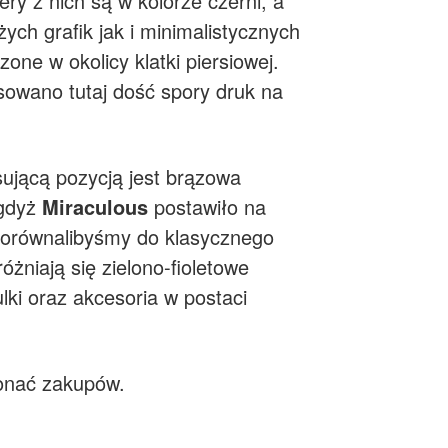
ry z nich są w kolorze czerni, a
ych grafik jak i minimalistycznych
ne w okolicy klatki piersiowej.
sowano tutaj dość spory druk na
esującą pozycją jest brązowa
 gdyż
Miraculous
postawiło na
porównalibyśmy do klasycznego
żniają się zielono-fioletowe
ki oraz akcesoria w postaci
onać zakupów.