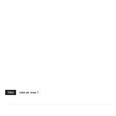
TAGI
nike air max 1
Facebook
X
Pinterest
WhatsApp