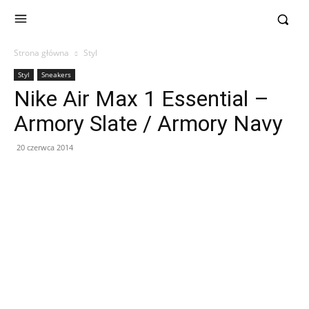
Strona główna
Styl
Styl
Sneakers
Nike Air Max 1 Essential –
Armory Slate / Armory Navy
20 czerwca 2014
Facebook
X
Pinterest
WhatsApp