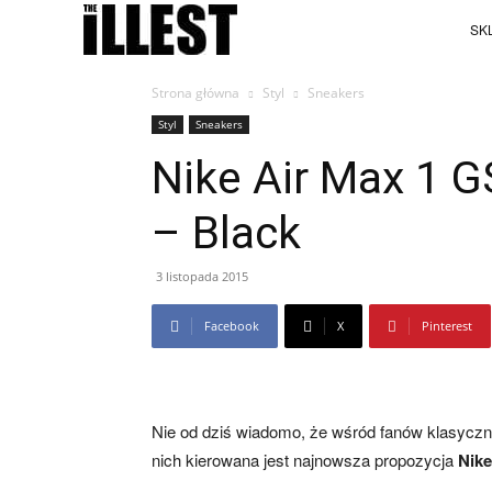
SKL
Strona główna
Styl
Sneakers
Styl
Sneakers
Nike Air Max 1 
– Black
3 listopada 2015
Facebook
X
Pinterest
Nie od dziś wiadomo, że wśród fanów klasyc
nich kierowana jest najnowsza propozycja
Nike