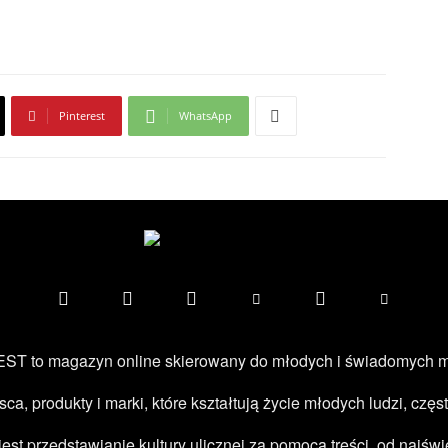
Pinterest
WhatsApp
ST to magazyn online skierowany do młodych i świadomych 
jsca, produkty i marki, które kształtują życie młodych ludzi, c
 przedstawianie kultury ulicznej za pomocą treści, od najświe