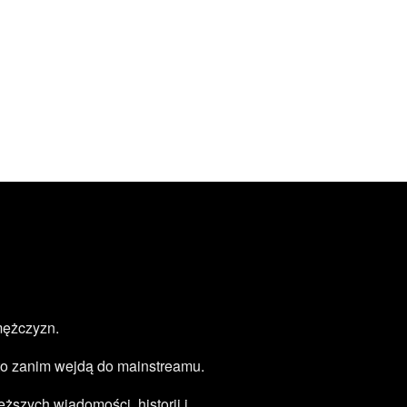
mężczyzn.
zęsto zanim wejdą do mainstreamu.
ższych wiadomości, historii i