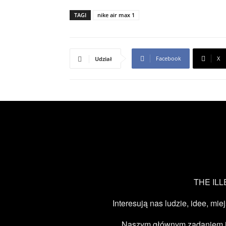
TAGI
nike air max 1
Facebook
X
Udział
THE ILLE
Interesują nas ludzie, idee, mie
Naszym głównym zadaniem jest