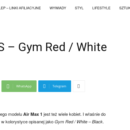
EP – LINKI AFILIACYJNE
WYWIADY
STYL
LIFESTYLE
SZTU
GS – Gym Red / White
WhatsApp
Telegram
znego modelu
Air Max 1
jest też wiele kobiet. I właśnie do
w kolorystyce opisanej jako
Gym Red / White – Black
.