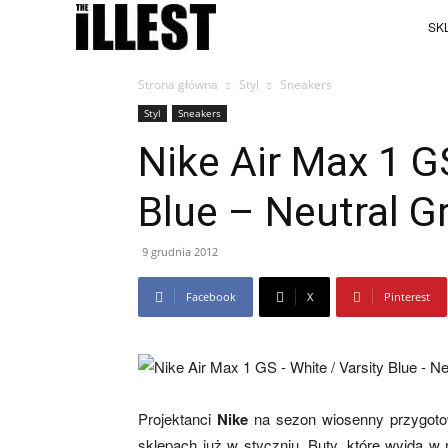
SKL
Strona główna
Styl
Sneakers
Styl
Sneakers
Nike Air Max 1 G
Blue – Neutral G
9 grudnia 2012
Facebook
X
Pinterest
Projektanci
Nike
na sezon wiosenny przygotow
sklepach już w styczniu. Buty, które wyjdą w