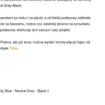
ral Grey-Black
.
panelami po boku i na pięcie, a od białej podeszwy oddziela
akże na Swooshu, metce czy ostatniej dziurce na sznurówki.
d podeszwy wieńcząc tym samym cały projekt.
 Polsce, ale już teraz można wydać trochę więcej hajsu niż
klepie
Titolo
.