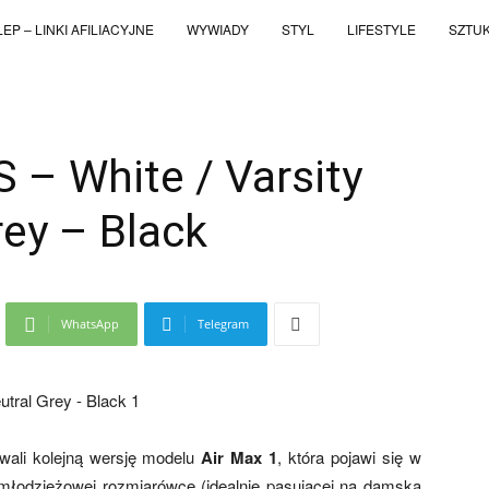
EP – LINKI AFILIACYJNE
WYWIADY
STYL
LIFESTYLE
SZTU
S – White / Varsity
rey – Black
WhatsApp
Telegram
ali kolejną wersję modelu
Air Max 1
, która pojawi się w
 młodzieżowej rozmiarówce (idealnie pasującej na damską