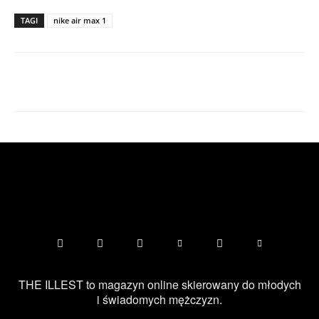
TAGI
nike air max 1
Facebook
X
Pinterest
WhatsApp
THE ILLEST to magazyn online skierowany do młodych
i świadomych mężczyzn.