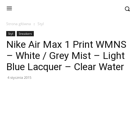
Strona główna
Styl
Styl
Sneakers
Nike Air Max 1 Print WMNS
– White / Grey Mist – Light
Blue Lacquer – Clear Water
4 stycznia 2015
Facebook
X
Pinterest
WhatsApp