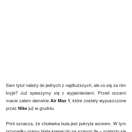
Sam tytuł należy do jednych z najdłuższych, ale co się za nim
kryje? Już spieszymy się z wyjaśnieniami. Przed oczami
macie zatem damskie
Air Max 1
, które zostały wypuszczone
przez
Nike
już w grudniu.
Print oznacza, że cholewka buta jest pokryta wzorem. W tym
przypadku mamy białe kreseczki na szarym tle – znalazło się