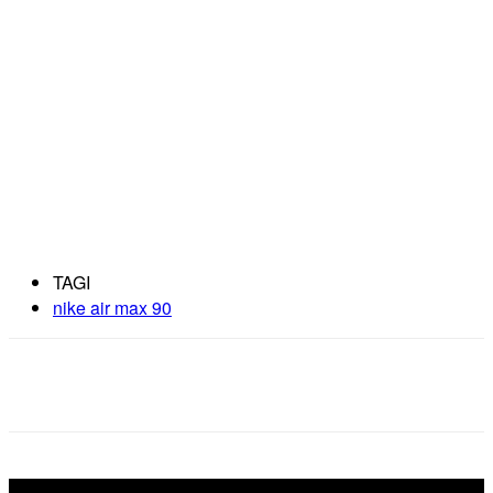
TAGI
nike air max 90
Facebook
X
Pinterest
WhatsApp