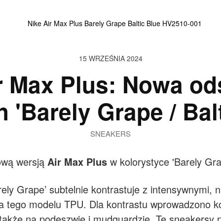
15 WRZEŚNIA 2024
r Max Plus: Nowa o
 'Barely Grape / Bal
SNEAKERS
ową wersją
Air Max Plus
w kolorystyce 'Barely Grap
ly Grape’ subtelnie kontrastuje z intensywnymi, nie
la tego modelu TPU. Dla kontrastu wprowadzono kol
 także na podeszwie i mudguardzie. Te sneakersy ni