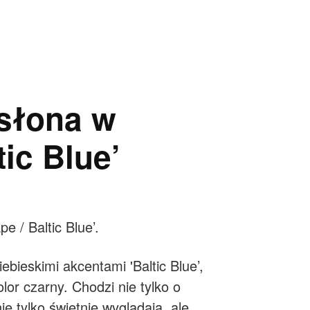
dsłona w
tic Blue’
e / Baltic Blue’.
bieskimi akcentami 'Baltic Blue’,
or czarny. Chodzi nie tylko o
e tylko świetnie wyglądają, ale