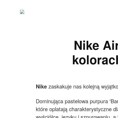
Nike Ai
kolorach
Nike
zaskakuje nas kolejną wyjątk
Dominująca pastelowa purpura 'Bare
które oplatają charakterystyczne d
wyściółce, języku i sznurowaniu, a