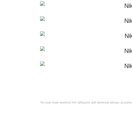
Ten post może zawierać linki afiliacyjne. Jeśli dokonasz zakupu za poś