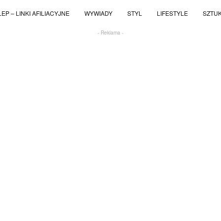
EP – LINKI AFILIACYJNE
WYWIADY
STYL
LIFESTYLE
SZTU
- Reklama -