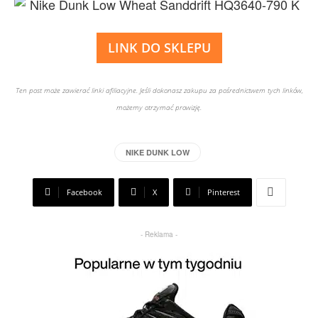
LINK DO SKLEPU
Ten post może zawierać linki afiliacyjne. Jeśli dokonasz zakupu za pośrednictwem tych linków,
możemy otrzymać prowizję.
NIKE DUNK LOW
Facebook
X
Pinterest
- Reklama -