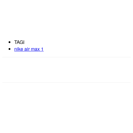
TAGI
nike air max 1
Facebook
X
Pinterest
WhatsApp