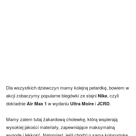
Dla wszystkich dziewczyn mamy kolejną petardkę, bowiem w
akcji zobaczymy popularne biegówki ze stajni
Nike
, czyli
dokładnie
Air Max 1
w wydaniu
Ultra Moire
i
JCRD
.
Mamy zatem tutaj żakardową cholewkę, którą wspierają
wysokiej jakości materiały, zapewniające maksymalną
wygodę i lekkość. Natomiast, jeśli chodzi o samą kolorystykę