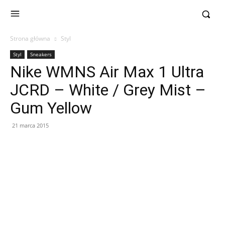
Strona główna
Styl
Styl
Sneakers
Nike WMNS Air Max 1 Ultra
JCRD – White / Grey Mist –
Gum Yellow
21 marca 2015
Facebook
X
Pinterest
WhatsApp