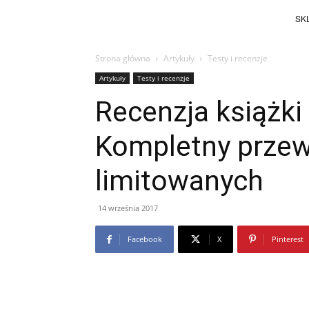
SKL
Strona główna
Artykuły
Testy i recenzje
Artykuły
Testy i recenzje
Recenzja książk
Kompletny przew
limitowanych
14 września 2017
Facebook
X
Pinterest