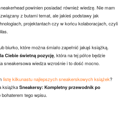
neakerhead powinien posiadać również wiedzę. Nie mam
związany z butami temat, ale jakieś podstawy jak
echnologiach, projektantach czy w końcu kolaboracjach, czyli
Was.
b biurko, które można śmiało zapełnić jakąś książką.
a Ciebie świetną pozycję
, która na tej półce będzie
oja sneakersowa wiedza wzrośnie i to dość mocno.
em
listę kilkunastu najlepszych sneakerskowych książek
?
a książka
Sneakersy: Kompletny przewodnik po
ie bohaterem tego wpisu.