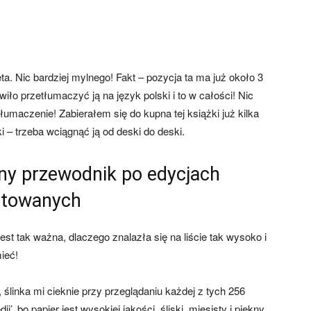
ta. Nic bardziej mylnego! Fakt – pozycja ta ma już około 3
wiło przetłumaczyć ją na język polski i to w całości! Nic
łumaczenie! Zabierałem się do kupna tej książki już kilka
 – trzeba wciągnąć ją od deski do deski.
ny przewodnik po edycjach
itowanych
est tak ważna, dlaczego znalazła się na liście tak wysoko i
ieć!
inka mi cieknie przy przeglądaniu każdej z tych 256
ii’, bo papier jest wysokiej jakości, śliski, mięsisty i piękny.