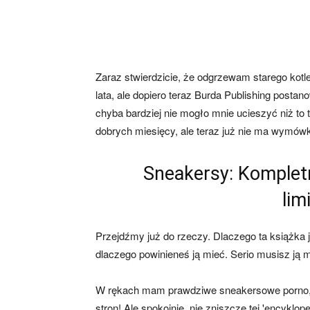
Zaraz stwierdzicie, że odgrzewam starego kotle
lata, ale dopiero teraz Burda Publishing postano
chyba bardziej nie mogło mnie ucieszyć niż to t
dobrych miesięcy, ale teraz już nie ma wymówki
Sneakersy: Komplet
lim
Przejdźmy już do rzeczy. Dlaczego ta książka j
dlaczego powinieneś ją mieć. Serio musisz ją m
W rękach mam prawdziwe sneakersowe porno, śl
stron! Ale spokojnie, nie zniszczę tej 'encykloped