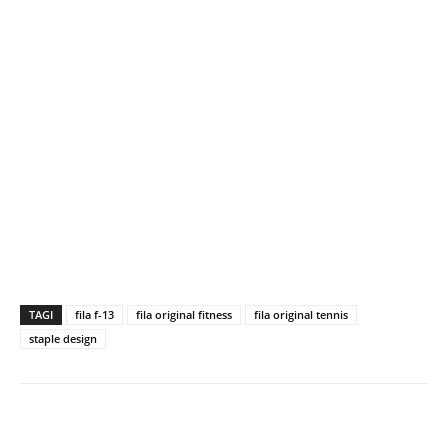
TAGI
fila f-13
fila original fitness
fila original tennis
staple design
Facebook
X
Pinterest
WhatsApp