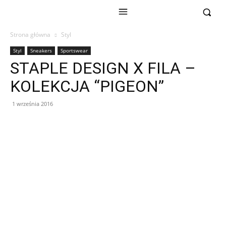
Strona główna
Styl
Styl
Sneakers
Sportswear
STAPLE DESIGN X FILA –
KOLEKCJA “PIGEON”
1 września 2016
Facebook
X
Pinterest
WhatsApp