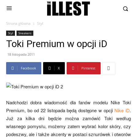
Strona główna
Styl
Styl
Sneakers
Toki Premium w opcji iD
18 listopada 2011
Facebook
X
Pinterest
Nadchodzi dobra wiadomość dla fanów modelu Nike Toki
Premium, bo od 22 listopada będą dostępne w opcji
Nike iD
.
Już za kilka dni będzie można zamówić Toki według
własnego pomysłu, możemy zatem wybrać kolor skóry, czy
podeszwy, ale i także akcenty w postaci sznurówek i otworów