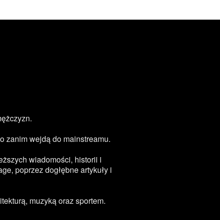
mężczyzn.
zęsto zanim wejdą do mainstreamu.
ższych wiadomości, historii i
age, poprzez dogłębne artykuły i
tekturą, muzyką oraz sportem.