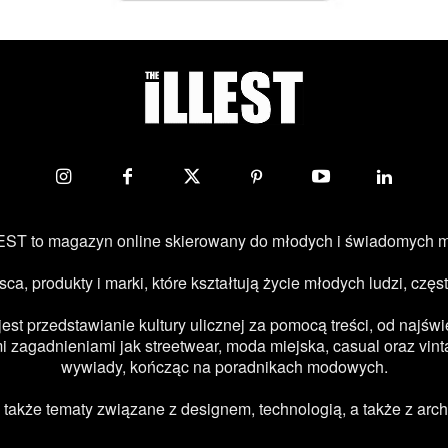
ST to magazyn online skierowany do młodych i świadomych 
jsca, produkty i marki, które kształtują życie młodych ludzi, c
 przedstawianie kultury ulicznej za pomocą treści, od najświe
 zagadnieniami jak streetwear, moda miejska, casual oraz vint
wywiady, kończąc na poradnikach modowych.
kże tematy związane z designem, technologią, a także z archi