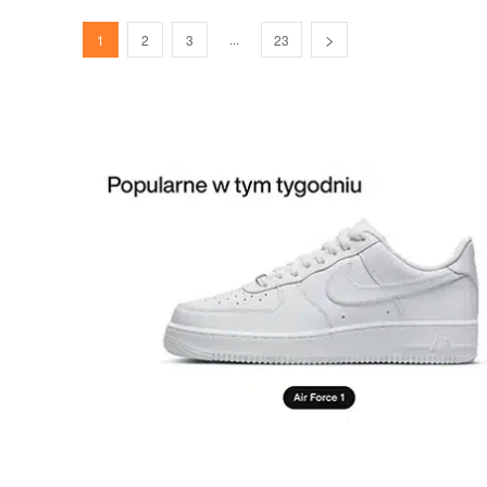
...
1
2
3
23