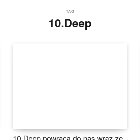
TAG
10.deep
10.Deep powraca do nas wraz ze