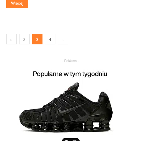
Więcej
2
3
4
- Reklama -