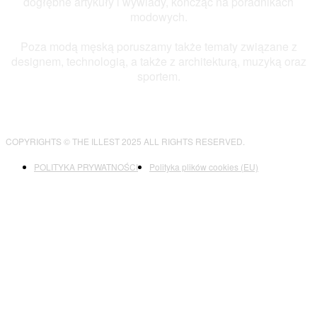
dogłębne artykuły i wywiady, kończąc na poradnikach
modowych.
Poza modą męską poruszamy także tematy związane z
designem, technologią, a także z architekturą, muzyką oraz
sportem.
COPYRIGHTS © THE ILLEST 2025 ALL RIGHTS RESERVED.
POLITYKA PRYWATNOŚCI
Polityka plików cookies (EU)