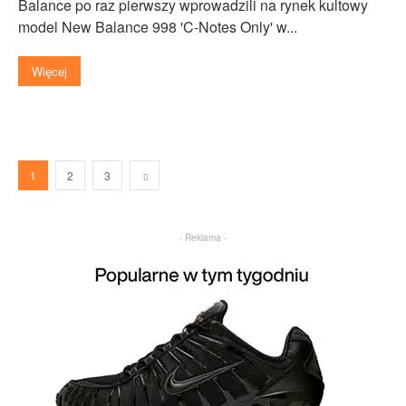
Balance po raz pierwszy wprowadzili na rynek kultowy
model New Balance 998 'C-Notes Only' w...
Więcej
1
2
3
- Reklama -