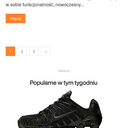
w sobie funkcjonalność, nowoczesny...
Więcej
1
2
3
- Reklama -