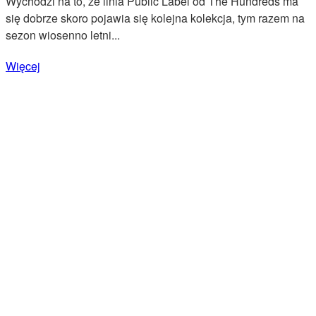
Wychodzi na to, że linia Public Label od The Hundreds ma
się dobrze skoro pojawia się kolejna kolekcja, tym razem na
sezon wiosenno letni...
Więcej