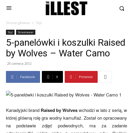
Strona główna
Styl
Styl
Streetwear
5-panelówki i koszulki Raised
by Wolves – Water Camo
26 czerwca 2012
Facebook
X
Pinterest
Kanadyjski brand
Raised by Wolves
wchodzi w lato z serią, w
której główną rolę gra wodny kamuflaż. Został on opracowany
na podstawie zdjęć podwodnych, ma za zadanie