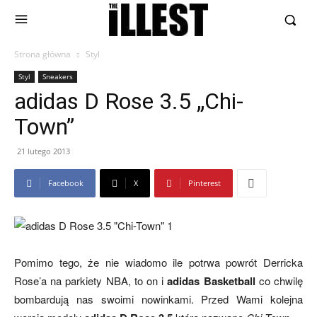
Strona główna
Styl
Styl
Sneakers
adidas D Rose 3.5 „Chi-
Town”
21 lutego 2013
Facebook
X
Pinterest
Pomimo tego, że nie wiadomo ile potrwa powrót Derricka
Rose’a na parkiety NBA, to on i
adidas Basketball
co chwilę
bombardują nas swoimi nowinkami. Przed Wami kolejna