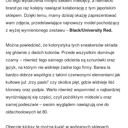
Od tego wydarzenia minęło siedem miesięcy, a niemiecki
brand po raz kolejny nawiązał kolaborację z tym japońskim
sklepem. Dzięki temu, mamy dzisiaj okazję zaprezentować
wam zdjęcia, przedstawiające najnowszy model pochodzący
z wyżej wymienionego zestawu –
Black/University Red.
Można powiedzieć, że kolorystyka tych sneakersów składa
się głównie z dwóch kolorów. Przede wszystkim dominuje
czarny – również tego samego odcienia są sznurówki oraz
język, na którym nie widnieje żadne logo firmy. Barwa ta
bardzo dobrze współgra z takimi czerwonymi elementami jak
kultowe już „trzy paski” czy okolice pięt, gdzie widnieje liść
klonowy oraz podpis. Warto również wspomnieć o najbardziej
wyróżniającej się części, czyli pożółkłym midsole’u oraz
samej podeszwie – swoim wyglądem nawiązują one do
oldschoolowych lat 80.
Obecnie kicksy te można kupić w wybranych sklepach