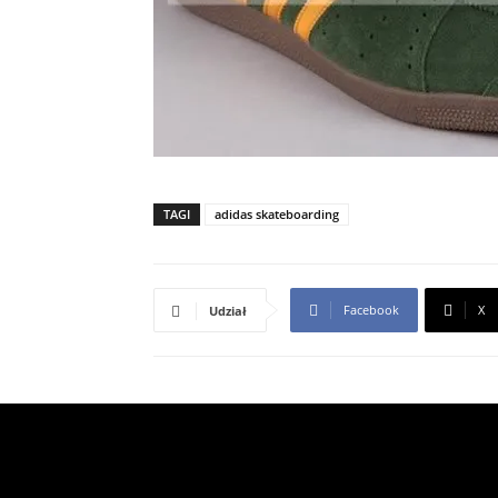
TAGI
adidas skateboarding
Facebook
X
Udział