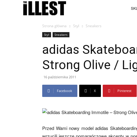
SKL
Strona główna
Styl
Sneakers
Styl
Sneakers
adidas Skateboa
Strong Olive / L
16 października 2011
Facebook
X
Pinterest
Przed Wami nowy model adidas Skateboarding 
wrzucili jeszcze pomarańczowe akcenty w post