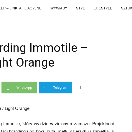
EP – LINKI AFILIACYJNE
WYWIADY
STYL
LIFESTYLE
SZTU
rding Immotile –
ight Orange
WhatsApp
Telegram
Immotile, który wyjdzie w zielonym zamszu. Projektanci
aci brandingu po boku buta, metki na języku i zapiętka, a