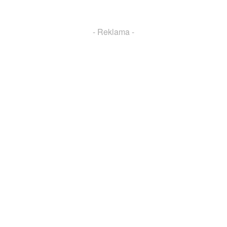
Facebook
X
Pinterest
WhatsApp
- Reklama -