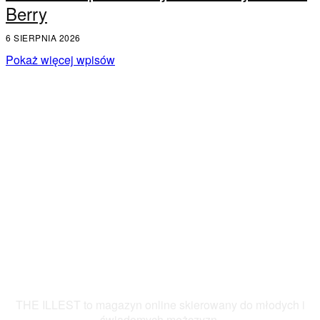
Berry
6 SIERPNIA 2026
Pokaż więcej wpisów
THE ILLEST to magazyn online skierowany do młodych i
świadomych mężczyzn.