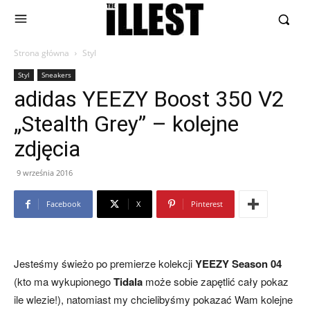
Strona główna
Styl
Styl
Sneakers
adidas YEEZY Boost 350 V2
„Stealth Grey” – kolejne
zdjęcia
9 września 2016
Facebook
X
Pinterest
Jesteśmy świeżo po premierze kolekcji
YEEZY
Season 04
(kto ma wykupionego
Tidala
może sobie zapętlić cały pokaz
ile wlezie!), natomiast my chcielibyśmy pokazać Wam kolejne