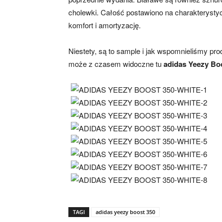
cholewki. Całość postawiono na charakterysty
komfort i amortyzację.
Niestety, są to sample i jak wspomnieliśmy produ
może z czasem widoczne tu
adidas Yeezy Bo
TAGI
adidas yeezy boost 350