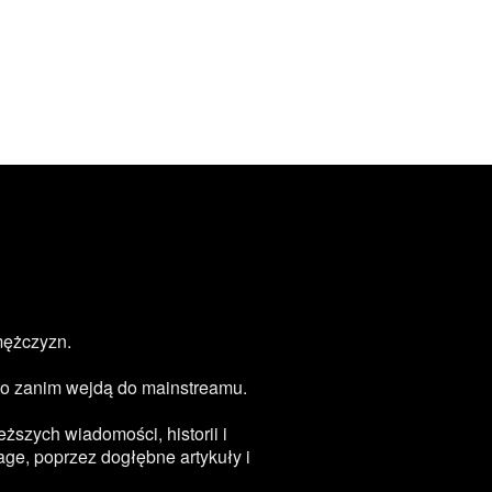
mężczyzn.
zęsto zanim wejdą do mainstreamu.
ższych wiadomości, historii i
age, poprzez dogłębne artykuły i