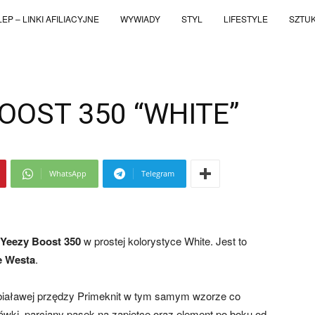
EP – LINKI AFILIACYJNE
WYWIADY
STYL
LIFESTYLE
SZTU
OOST 350 “WHITE”
WhatsApp
Telegram
Yeezy Boost 350
w prostej kolorystyce White. Jest to
e Westa
.
 białawej przędzy Primeknit w tym samym wzorze co
ówki, parciany pasek na zapiętce oraz element po boku od