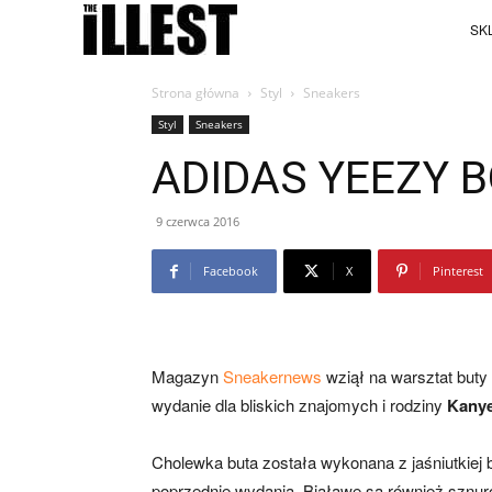
SKL
Strona główna
Styl
Sneakers
Styl
Sneakers
ADIDAS YEEZY B
9 czerwca 2016
Facebook
X
Pinterest
Magazyn
Sneakernews
wziął na warsztat buty
wydanie dla bliskich znajomych i rodziny
Kany
Cholewka buta została wykonana z jaśniutkiej
poprzednie wydania. Białawe są również sznur