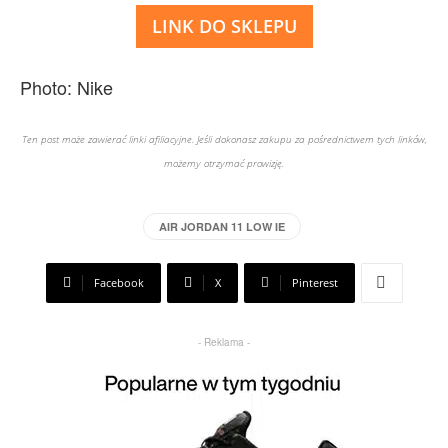
LINK DO SKLEPU
Photo: Nike
Ten post może zawierać linki afiliacyjne. Jeśli dokonasz zakupu za pośrednictwem tych linków,
możemy otrzymać prowizję.
AIR JORDAN 11 LOW IE
Facebook
X
Pinterest
- Reklama -