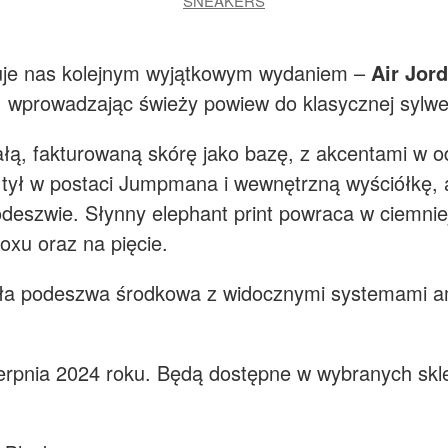
SNEAKERS
kuje nas kolejnym wyjątkowym wydaniem –
Air Jor
, wprowadzając świeży powiew do klasycznej sylwetk
łą, fakturowaną skórę jako bazę, z akcentami w 
 tył w postaci Jumpmana i wewnętrzną wyściółkę,
odeszwie. Słynny elephant print powraca w ciemnie
oxu oraz na pięcie.
łkła podeszwa środkowa z widocznymi systemami am
ierpnia 2024 roku. Będą dostępne w wybranych sk