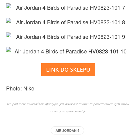
LINK DO SKLEPU
Photo: Nike
Ten post może zawierać linki afiliacyjne. Jeśli dokonasz zakupu za pośrednictwem tych linków,
możemy otrzymać prowizję.
AIR JORDAN 4