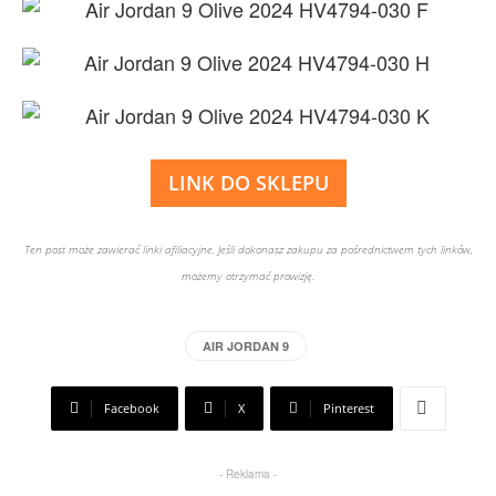
LINK DO SKLEPU
Ten post może zawierać linki afiliacyjne. Jeśli dokonasz zakupu za pośrednictwem tych linków,
możemy otrzymać prowizję.
AIR JORDAN 9
Facebook
X
Pinterest
- Reklama -