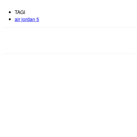
TAGI
air jordan 5
Facebook
X
Pinterest
WhatsApp