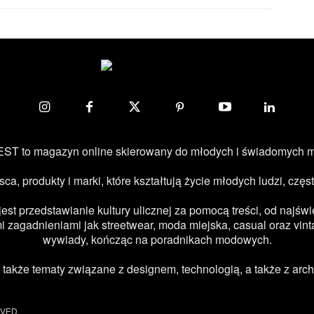
ST to magazyn online skierowany do młodych i świadomych 
jsca, produkty i marki, które kształtują życie młodych ludzi, c
 przedstawianie kultury ulicznej za pomocą treści, od najświe
 zagadnieniami jak streetwear, moda miejska, casual oraz vint
wywiady, kończąc na poradnikach modowych.
kże tematy związane z designem, technologią, a także z archi
RVED.