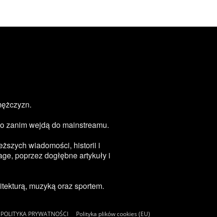
mężczyzn.
zęsto zanim wejdą do mainstreamu.
ższych wiadomości, historii i
age, poprzez dogłębne artykuły i
tekturą, muzyką oraz sportem.
POLITYKA PRYWATNOŚCI
Polityka plików cookies (EU)