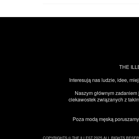
THE ILLE
Interesują nas ludzie, idee, mie
Naszym głównym zadaniem jest
ciekawostek związanych z takimi
Poza modą męską poruszamy ta
COPYRIGHTS © THE ILLEST 2025 ALL RIGHTS RESE