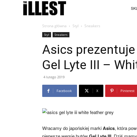
SKL
Strona główna
Styl
Sneakers
Styl
Sneakers
Asics prezentuj
Gel Lyte III – Wh
4 lutego 2019
Facebook
X
Pinterest
Wracamy do japońskiej marki
Asics
, która po
pierwsze wersje butów
Gel Lyte III
. Dziś mamy