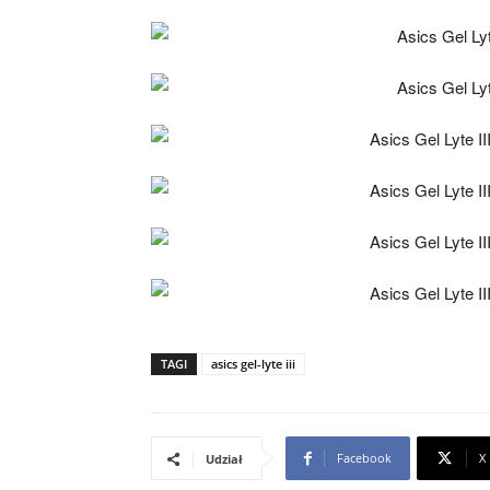
TAGI
asics gel-lyte iii
Facebook
X
Udział