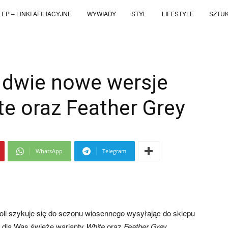
EP – LINKI AFILIACYJNE
WYWIADY
STYL
LIFESTYLE
SZTU
e dwie nowe wersje
ite oraz Feather Grey
WhatsApp
Telegram
woli szykuje się do sezonu wiosennego wysyłając do sklepu
 dla Was świeże warianty
White
oraz
Feather Grey
.