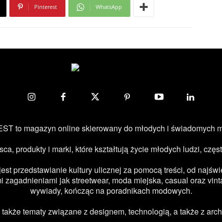
Pinterest
WhatsApp
ST to magazyn online skierowany do młodych i świadomych 
jsca, produkty i marki, które kształtują życie młodych ludzi, c
 przedstawianie kultury ulicznej za pomocą treści, od najświe
 zagadnieniami jak streetwear, moda miejska, casual oraz vint
wywiady, kończąc na poradnikach modowych.
kże tematy związane z designem, technologią, a także z archi