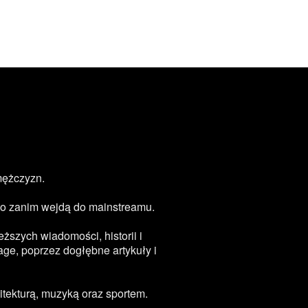
mężczyzn.
zęsto zanim wejdą do mainstreamu.
ższych wiadomości, historii i
age, poprzez dogłębne artykuły i
tekturą, muzyką oraz sportem.