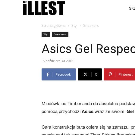
SKL
Strona główna
Styl
Sneakers
Styl
Sneakers
Asics Gel Respec
5 października 2016
Facebook
X
Pinterest
Miodówki od Timberlanda do absolutna podstawa 
pomocą przychodzi
Asics
wraz ze swoimi
Gel
Cała konstrukcja buta opiera się na zamszu, p
panele pod tak zwanymi Tiger Stripes (branding