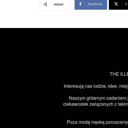
Facebook
X
Udział
THE ILLE
Interesują nas ludzie, idee, mie
Naszym głównym zadaniem jest
ciekawostek związanych z takimi
Poza modą męską poruszamy ta