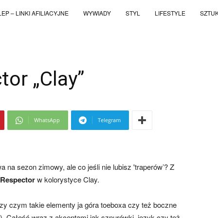
EP – LINKI AFILIACYJNE
WYWIADY
STYL
LIFESTYLE
SZTU
tor „Clay”
WhatsApp
Telegram
na sezon zimowy, ale co jeśli nie lubisz 'traperów’? Z
 Respector
w kolorystyce Clay.
rzy czym takie elementy ja góra toeboxa czy też boczne
). Całość wraz z akcentami jak sznurówki, język czy też