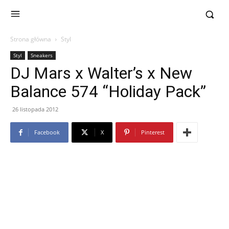
Strona główna
Styl
Styl
Sneakers
DJ Mars x Walter’s x New
Balance 574 “Holiday Pack”
26 listopada 2012
Facebook
X
Pinterest