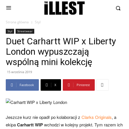
Strona główna
Styl
Styl
Streetwear
Duet Carhartt WIP x Liberty
London wypuszczają
wspólną mini kolekcję
15 września 2019
Facebook
X
Pinterest
Jeszcze kurz nie opadł po kolaboracji z
Clarks Originals
, a
ekipa
Carhartt WIP
wchodzi w kolejny projekt. Tym razem ich