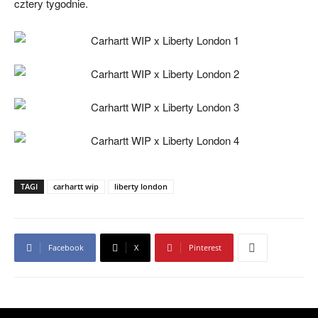
cztery tygodnie.
TAGI
carhartt wip
liberty london
Facebook
X
Pinterest