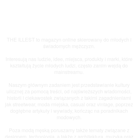
THE ILLEST to magazyn online skierowany do młodych i
świadomych mężczyzn.
Interesują nas ludzie, idee, miejsca, produkty i marki, które
kształtują życie młodych ludzi, często zanim wejdą do
mainstreamu.
Naszym głównym zadaniem jest przedstawianie kultury
ulicznej za pomocą treści, od najświeższych wiadomości,
historii i ciekawostek związanych z takimi zagadnieniami
jak streetwear, moda miejska, casual oraz vintage, poprzez
dogłębne artykuły i wywiady, kończąc na poradnikach
modowych.
Poza modą męską poruszamy także tematy związane z
designem, technologią, a także z architekturą, muzyką oraz