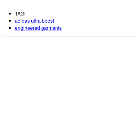
TAGI
adidas ultra boost
engineered garments
Facebook
X
Pinterest
WhatsApp