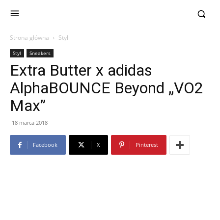
Strona główna
Styl
Styl
Sneakers
Extra Butter x adidas
AlphaBOUNCE Beyond „VO2
Max”
18 marca 2018
Facebook
X
Pinterest