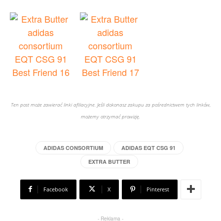
Ten post może zawierać linki afiliacyjne. Jeśli dokonasz zakupu za pośrednictwem tych linków,
możemy otrzymać prowizję.
ADIDAS CONSORTIUM
ADIDAS EQT CSG 91
EXTRA BUTTER
Facebook
X
Pinterest
- Reklama -