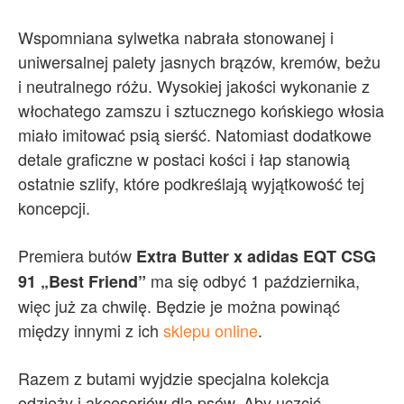
Wspomniana sylwetka nabrała stonowanej i
uniwersalnej palety jasnych brązów, kremów, beżu
i neutralnego różu. Wysokiej jakości wykonanie z
włochatego zamszu i sztucznego końskiego włosia
miało imitować psią sierść. Natomiast dodatkowe
detale graficzne w postaci kości i łap stanowią
ostatnie szlify, które podkreślają wyjątkowość tej
koncepcji.
Premiera butów
Extra Butter x adidas EQT CSG
ma się odbyć 1 października,
91 „Best Friend”
więc już za chwilę. Będzie je można powinąć
między innymi z ich
sklepu online
.
Razem z butami wyjdzie specjalna kolekcja
odzieży i akcesoriów dla psów. Aby uczcić