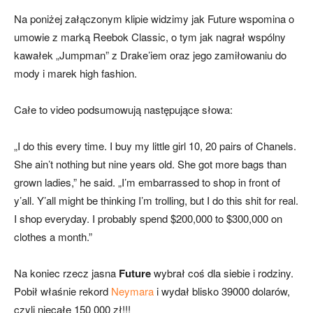
Na poniżej załączonym klipie widzimy jak Future wspomina o
umowie z marką Reebok Classic, o tym jak nagrał wspólny
kawałek „Jumpman” z Drake’iem oraz jego zamiłowaniu do
mody i marek high fashion.
Całe to video podsumowują następujące słowa:
„I do this every time. I buy my little girl 10, 20 pairs of Chanels.
She ain’t nothing but nine years old. She got more bags than
grown ladies,” he said. „I’m embarrassed to shop in front of
y’all. Y’all might be thinking I’m trolling, but I do this shit for real.
I shop everyday. I probably spend $200,000 to $300,000 on
clothes a month.”
Na koniec rzecz jasna
Future
wybrał coś dla siebie i rodziny.
Pobił właśnie rekord
Neymara
i wydał blisko 39000 dolarów,
czyli niecałe 150 000 zł!!!