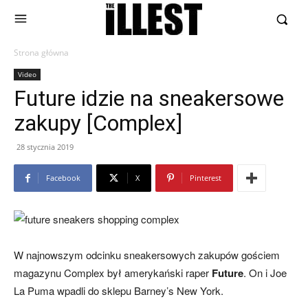
Strona główna
Video
Future idzie na sneakersowe
zakupy [Complex]
28 stycznia 2019
Facebook
X
Pinterest
W najnowszym odcinku sneakersowych zakupów gościem
magazynu Complex był amerykański raper
Future
. On i Joe
La Puma wpadli do sklepu Barney’s New York.