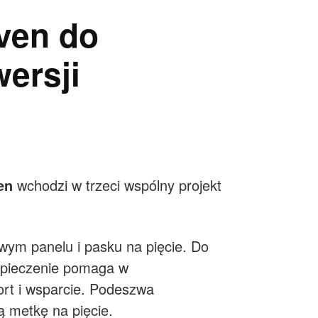
ven do
ersji
en
wchodzi w trzeci wspólny projekt
ym panelu i pasku na pięcie. Do
zpieczenie pomaga w
t i wsparcie. Podeszwa
ą metkę na pięcie.