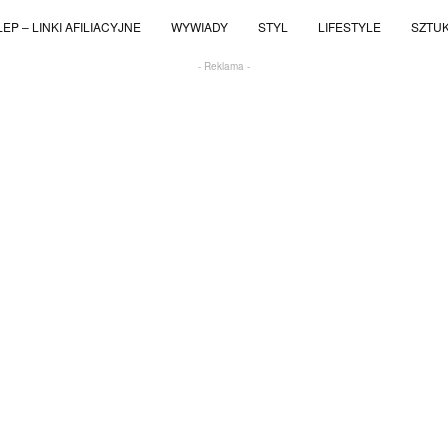
EP – LINKI AFILIACYJNE
WYWIADY
STYL
LIFESTYLE
SZTU
- Reklama -