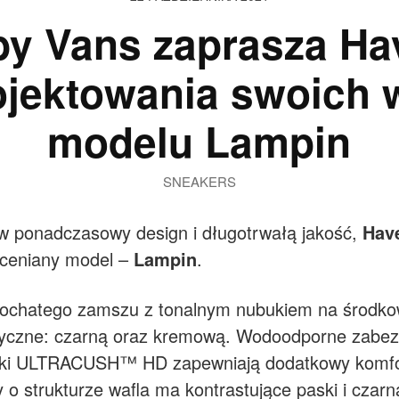
 by Vans zaprasza Ha
ojektowania swoich w
modelu Lampin
SNEAKERS
 ponadczasowy design i długotrwałą jakość,
Hav
oceniany model –
Lampin
.
ochatego zamszu z tonalnym nubukiem na środkow
tyczne: czarną oraz kremową. Wodoodporne zabe
adki ULTRACUSH™ HD zapewniają dodatkowy komfor
o strukturze wafla ma kontrastujące paski i czarn